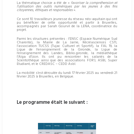
La thématique choisie a été de «
favoriser la compréhension et
l’utilisation des outils numériques par les jeunes à des fins
citoyennes, éthiques et responsables
».
Ce sont 10 travailleurs jeunesse du réseau néo-aquitain qui ont
pu bénéficier de cette opportunité et partir à Bruxelles,
accompagnés par Sarah Gourvil de la LENA, coordinatrice du
projet.
Parmi les structures présentes : l’ENSC (Espace Numérique Sud
Charente), la Mairie de La Jarrie, Récréasciences CSTI,
l’association TUCSS (Tujac Culturel et Sportif), la FAL 19, la
Ligue de l’enseignement de la Gironde, la Ligue de
l’enseignement des Landes, Biblio.gironde, la médiathèque
l’Aïga d’Izon. Ils ont pu rencontrer les salariés de la
Scientothèque ainsi que des associations FOR’J, ASBL Super
Etudiant, et le CREDASC – CEDD Asbl.
La mobilité s’est déroulée du lundi 17 février 2025 au vendredi 21
février 2025 à Bruxelles, en Belgique.
Le programme était le suivant :