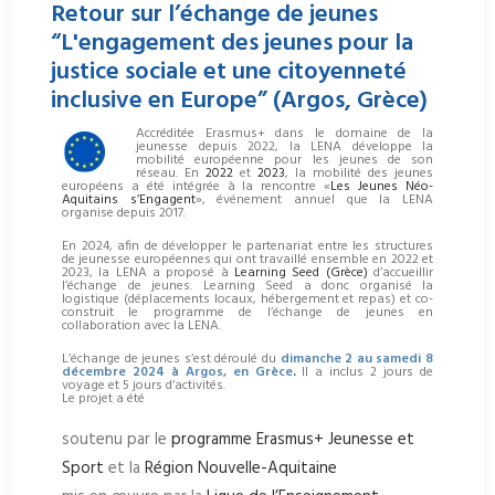
Retour sur l’échange de jeunes
“L'engagement des jeunes pour la
justice sociale et une citoyenneté
inclusive en Europe” (Argos, Grèce)
Accréditée Erasmus+ dans le domaine de la
jeunesse depuis 2022, la LENA développe la
mobilité européenne pour les jeunes de son
réseau. En
2022
et
2023
, la mobilité des jeunes
européens a été intégrée à la rencontre «
Les Jeunes Néo-
Aquitains s’Engagent
», événement annuel que la LENA
organise depuis 2017.
En 2024, afin de développer le partenariat entre les structures
de jeunesse européennes qui ont travaillé ensemble en 2022 et
2023, la LENA a proposé à
Learning Seed (Grèce)
d’accueillir
l’échange de jeunes. Learning Seed a donc organisé la
logistique (déplacements locaux, hébergement et repas) et co-
construit le programme de l’échange de jeunes en
collaboration avec la LENA.
L’échange de jeunes s’est déroulé du
dimanche 2 au samedi 8
décembre 2024 à Argos, en Grèce
.
Il a inclus 2 jours de
voyage et 5 jours d’activités.
Le projet a été
soutenu par le
programme Erasmus+ Jeunesse et
Sport
et la
Région Nouvelle-Aquitaine