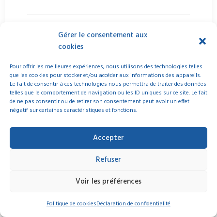
Gérer le consentement aux
Contact projet
cookies
Sophie Pérez Poveda, chargée de projets Jeunesse, Éducation,
Europe
Pour offrir les meilleures expériences, nous utilisons des technologies telles
sperezpoveda@liguenouvelleaquitaine.org
/ (+33) 6 38 30 76 68
que les cookies pour stocker et/ou accéder aux informations des appareils.
Le fait de consentir à ces technologies nous permettra de traiter des données
telles que le comportement de navigation ou les ID uniques sur ce site. Le fait
de ne pas consentir ou de retirer son consentement peut avoir un effet
négatif sur certaines caractéristiques et fonctions.
Accepter
by LENA
Refuser
Voir les préférences
Politique de cookies
Déclaration de confidentialité