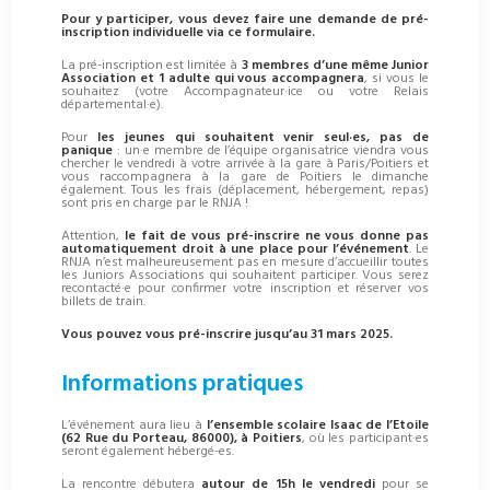
Pour y participer, vous devez faire une demande de pré-
inscription individuelle via
ce formulaire
.
La pré-inscription est limitée à
3 membres d’une même Junior
Association et 1 adulte qui vous accompagnera
, si vous le
souhaitez (votre Accompagnateur·ice ou votre Relais
départemental·e).
Pour
les jeunes qui souhaitent venir seul·es, pas de
panique
: un·e membre de l’équipe organisatrice viendra vous
chercher le vendredi à votre arrivée à la gare à Paris/Poitiers et
vous raccompagnera à la gare de Poitiers le dimanche
également. Tous les frais (déplacement, hébergement, repas)
sont pris en charge par le RNJA !
Attention,
le fait de vous pré-inscrire ne vous donne pas
automatiquement droit à une place pour l’événement
. Le
RNJA n’est malheureusement pas en mesure d’accueillir toutes
les Juniors Associations qui souhaitent participer. Vous serez
recontacté·e pour confirmer votre inscription et réserver vos
billets de train.
Vous pouvez vous pré-inscrire jusqu’au 31 mars 2025.
Informations pratiques
L’événement aura lieu à
l’ensemble scolaire Isaac de l’Etoile
(62 Rue du Porteau, 86000), à Poitiers
, où les participant·es
seront également hébergé-es.
La rencontre débutera
autour de 15h le vendredi
pour se