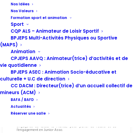
Nos Idées
Nos Valeurs
Formation sport et animation
Sport
CQP ALS – Animateur de Loisir Sportif
BPJEPS Multi-Activités Physiques ou Sportive
(MAPS)
Animation
CPJEPS AAVQ : Animateur(trice) d’activités et de
vie quotidienne
BPJEPS ASEC : Animation Socio-éducative et
culturelle + U.C de direction
CC DACM : Directeur(trice) d’un accueil collectif de
Rencontre Nationale des Juniors
mineurs (ACM)
Associations 2025
BAFA / BAFD
Du
vendredi 23 au dimanche 25 mai
, le
RNJA
, la Ligue de
Actualités
l’enseignement Nouvelle-Aquitaine et la Fédération de la
Vienne de la Ligue de l’enseignement co-organisent
Réserver une salle
la
Rencontre nationale des Juniors Associations à
Poitiers
!
3 jours d’échanges, de formations et de rencontres entre jeunes
engagé·es de toute la France, pour parler de l’école et de
l’engagement en Junior Asso.