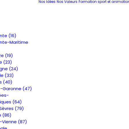
Nos Idées
Nos Valeurs
Formation sport et animatio
nte (16)
nte-Maritime
e (19)
e (23)
gne (24)
de (33)
s (40)
t-Garonne (47)
ées-
iques (64)
Sèvres (79)
e (86)
-Vienne (87)
nale