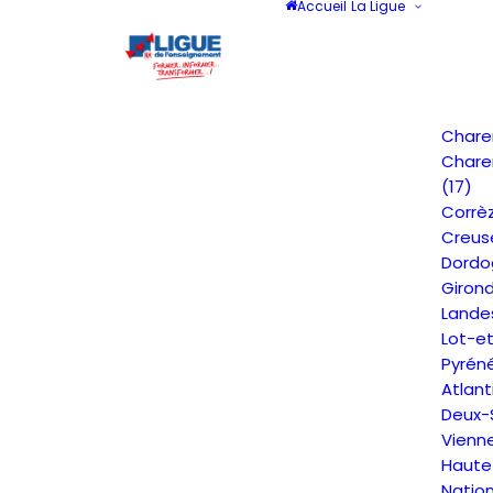
Accueil
La Ligue
Chare
Chare
(17)
Corrèz
Creus
Dordo
Giron
Lande
Lot-e
Pyrén
Atlant
Deux-
Vienn
Haute
Natio