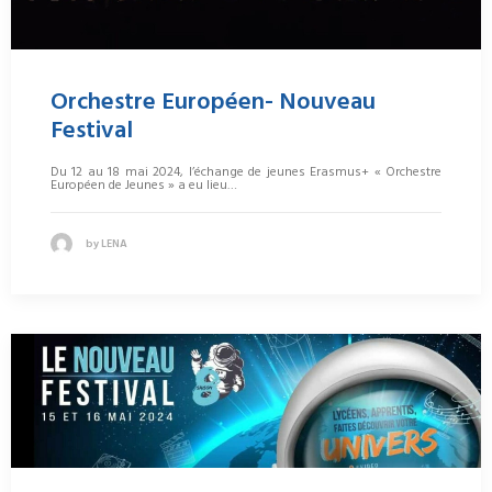
Orchestre Européen- Nouveau
Festival
Du 12 au 18 mai 2024, l’échange de jeunes Erasmus+ « Orchestre
Européen de Jeunes » a eu lieu…
by LENA