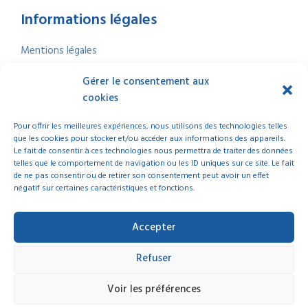
Informations légales
Mentions légales
Politique de confidentialité
Gérer le consentement aux
Politique de cookies
cookies
Nous contacter
Index Égalité professionnelle
2025
Pour offrir les meilleures expériences, nous utilisons des technologies telles
que les cookies pour stocker et/ou accéder aux informations des appareils.
Le fait de consentir à ces technologies nous permettra de traiter des données
telles que le comportement de navigation ou les ID uniques sur ce site. Le fait
de ne pas consentir ou de retirer son consentement peut avoir un effet
négatif sur certaines caractéristiques et fonctions.
© 2025 La Ligue de l’Enseignement Nouvelle-Aquitaine | Tous droits réservés
Accepter
Refuser
Voir les préférences