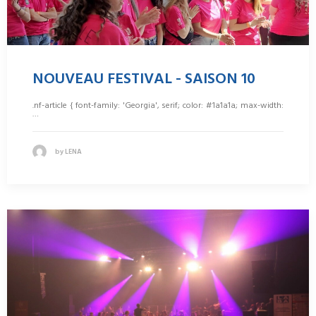
NOUVEAU FESTIVAL - SAISON 10
.nf-article { font-family: 'Georgia', serif; color: #1a1a1a; max-width:
…
by LENA