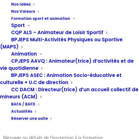
1. Responsable du traitement des données
Nos Idées
Nos Valeurs
Les informations recueillies sont traitées par la LIGUE de
Formation sport et animation
l’enseignement Nouvelle-Aquitaine, située au 33 rue Saint-Denis,
Sport
86000 Poitiers, en qualité de responsable du traitement des
CQP ALS – Animateur de Loisir Sportif
données.
BPJEPS Multi-Activités Physiques ou Sportive
(MAPS)
Le Délégué à la Protection des Données (DPO) est joignable à
Animation
l’adresse suivante :
CPJEPS AAVQ : Animateur(trice) d’activités et de
dpo@liguenouvelleaquitaine.org
.
vie quotidienne
2. Données collectées
BPJEPS ASEC : Animation Socio-éducative et
culturelle + U.C de direction
Nous collectons les données suivantes via nos formulaires de
CC DACM : Directeur(trice) d’un accueil collectif de
contact et d’inscription aux formations :
mineurs (ACM)
BAFA / BAFD
Nom
Actualités
Prénom
Réserver une salle
Adresse email
Sujet de la demande ou inscription
Message ou détails de l’inscription à la formation