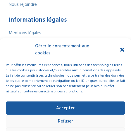
Nous rejoindre
Informations légales
Mentions légales
Politique de confidentialité
Gérer le consentement aux
Politique de cookies
cookies
Nous contacter
Index Égalité professionnelle
2025
Pour offrir les meilleures expériences, nous utilisons des technologies telles
que les cookies pour stocker et/ou accéder aux informations des appareils.
Le fait de consentir à ces technologies nous permettra de traiter des données
telles que le comportement de navigation ou les ID uniques sur ce site. Le fait
de ne pas consentir ou de retirer son consentement peut avoir un effet
négatif sur certaines caractéristiques et fonctions.
© 2025 La Ligue de l’Enseignement Nouvelle-Aquitaine | Tous droits réservés
Accepter
Refuser