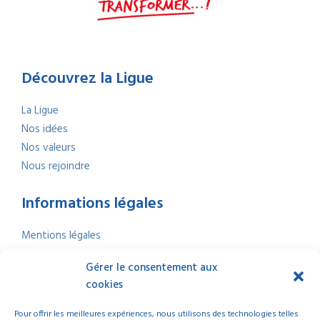
Découvrez la Ligue
La Ligue
Nos idées
Nos valeurs
Nous rejoindre
Informations légales
Mentions légales
Politique de confidentialité
Gérer le consentement aux
Politique de cookies
cookies
Nous contacter
Index Égalité professionnelle
2025
Pour offrir les meilleures expériences, nous utilisons des technologies telles