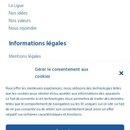
La Ligue
Nos idées
Nos valeurs
Nous rejoindre
Informations légales
Mentions légales
Politique de confidentialité
Gérer le consentement aux
Politique de cookies
cookies
Nous contacter
Index Égalité professionnelle
2025
Pour offrir les meilleures expériences, nous utilisons des technologies telles
que les cookies pour stocker et/ou accéder aux informations des appareils.
Le fait de consentir à ces technologies nous permettra de traiter des données
telles que le comportement de navigation ou les ID uniques sur ce site. Le fait
de ne pas consentir ou de retirer son consentement peut avoir un effet
négatif sur certaines caractéristiques et fonctions.
© 2025 La Ligue de l’Enseignement Nouvelle-Aquitaine | Tous droits réservés