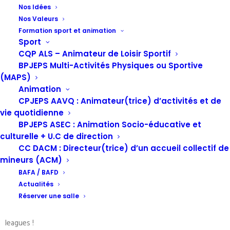
Nos Idées
Nos Valeurs
Formation sport et animation
Sport
Plus de 20 associations et collectivités sont mobilisées
CQP ALS – Animateur de Loisir Sportif
pour accompagner des enfants et des jeunes aux
BPJEPS Multi-Activités Physiques ou Sportive
différents événements de la compétition de robotique
(MAPS)
qui aura lieu à Bordeaux
.
Animation
CPJEPS AAVQ : Animateur(trice) d’activités et de
Depuis 2018, la Ligue de l’enseignement Nouvelle-Aquitaine
vie quotidienne
coordonne le projet
« Robotique et éducation populaire :
BPJEPS ASEC : Animation Socio-éducative et
donner du sens au code »
avec le soutien du Conseil Régional
culturelle + U.C de direction
Nouvelle-Aquitaine, et depuis 2021 de la Caisse des dépôts. Le
CC DACM : Directeur(trice) d’un accueil collectif de
mineurs (ACM)
projet mobilise les fédérations et structures affiliées des 12
départements afin d’entraîner des équipes de jeunes sur
BAFA / BAFD
Actualités
l’ensemble du territoire néo-aquitain.
Réserver une salle
30 équipes associatives sont déjà constituées sur les différentes
leagues !