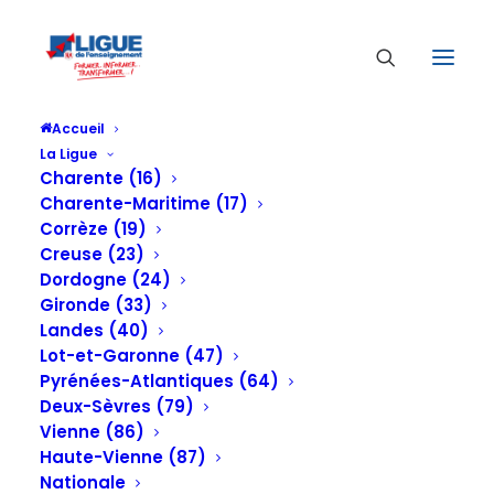
Accueil
La Ligue
Charente (16)
Charente-Maritime (17)
Corrèze (19)
Creuse (23)
Dordogne (24)
Gironde (33)
Dernière ligne droite avant la Robocup 2023
Landes (40)
à Bordeaux
Lot-et-Garonne (47)
Pyrénées-Atlantiques (64)
9 FÉVRIER 2023
Deux-Sèvres (79)
Vienne (86)
Haute-Vienne (87)
Nationale