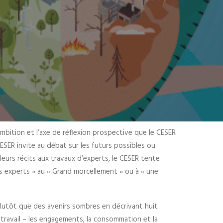
l’ambition et l’axe de réflexion prospective que le CESER
 CESER invite au débat sur les futurs possibles ou
eurs récits aux travaux d’experts, le CESER tente
es experts » au « Grand morcellement » ou à « une
lutôt que des avenirs sombres en décrivant huit
le travail – les engagements, la consommation et la