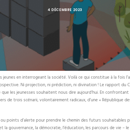
4 DÉCEMBRE 2023
des jeunes en interrogeant la société. Voilà ce qui constitue à la fois 
ospective. Ni projection, ni prédiction, ni divination ! Le rapport du
 que les jeunesses souhaitent nous dire aujourd’hui. En confrontant l
vers de trois scénarii, volontairement radicaux, d’une « République d
u points d’alerte pour prendre le chemin des futurs souhaitables p
s et la gouvernance, la démocratie, l’éducation, les parcours de vie – 