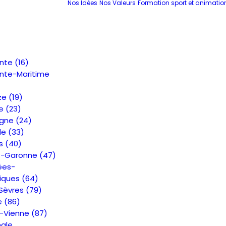
Nos Idées
Nos Valeurs
Formation sport et animatio
nte (16)
nte-Maritime
e (19)
e (23)
gne (24)
de (33)
s (40)
t-Garonne (47)
ées-
iques (64)
Sèvres (79)
e (86)
-Vienne (87)
nale