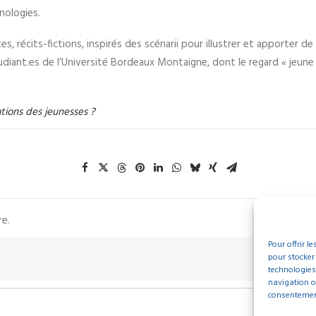
nologies.
 récits-fictions, inspirés des scénarii pour illustrer et apporter de
udiant.es de l’Université Bordeaux Montaigne, dont le regard « jeun
ations des jeunesses ?
re.
Pour offrir l
pour stocker
technologies
navigation ou
consentement 