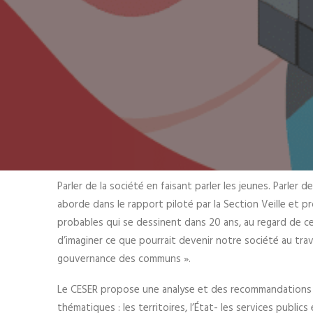
Parler de la société en faisant parler les jeunes. Parler 
aborde dans le rapport piloté par la Section Veille et pr
probables qui se dessinent dans 20 ans, au regard de ce
d’imaginer ce que pourrait devenir notre société au tra
gouvernance des communs ».
Le CESER propose une analyse et des recommandations o
thématiques : les territoires, l’État- les services public