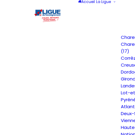
Accueil
La Ligue
Chare
Chare
(17)
Corrèz
Creus
Dordo
Giron
Lande
Lot-e
Pyrén
Atlant
Deux-
Vienn
Haute
Natio