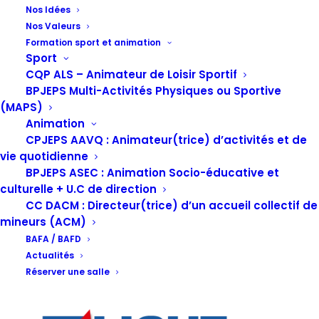
Nos Idées
Nos Valeurs
Formation sport et animation
Sport
Retrouvez ici les actualités touristiques en
CQP ALS – Animateur de Loisir Sportif
BPJEPS Multi-Activités Physiques ou Sportive
Nouvelle-Aquitaine
(MAPS)
Animation
CPJEPS AAVQ : Animateur(trice) d’activités et de
vie quotidienne
BPJEPS ASEC : Animation Socio-éducative et
culturelle + U.C de direction
CC DACM : Directeur(trice) d’un accueil collectif de
Vous devez
vous connecter
pour publier un commentaire.
mineurs (ACM)
BAFA / BAFD
Actualités
Réserver une salle