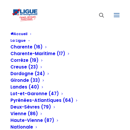
Accueil
La Ligue
Charente (16)
Charente-Maritime (17)
Corrèze (19)
Creuse (23)
Dordogne (24)
Gironde (33)
Le tourisme en Nouvelle-Aquitaine pendant
Landes (40)
la crise sanitaire
Lot-et-Garonne (47)
Pyrénées-Atlantiques (64)
20 AVRIL 2020
Deux-Sèvres (79)
Vienne (86)
Haute-Vienne (87)
Nationale