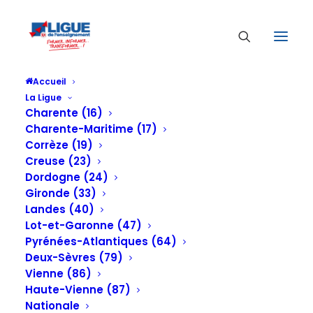
Accueil
La Ligue
Charente (16)
Charente-Maritime (17)
Corrèze (19)
Creuse (23)
Dordogne (24)
Gironde (33)
Dernière ligne droite pour la Robocup 2020
Landes (40)
Lot-et-Garonne (47)
Pyrénées-Atlantiques (64)
7 FÉVRIER 2020
Deux-Sèvres (79)
Vienne (86)
Haute-Vienne (87)
Nationale