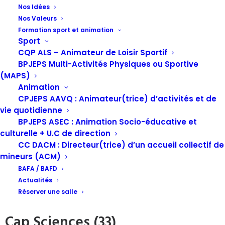
Nos Idées
Nos Valeurs
Formation sport et animation
Sport
La compétition de robotique internationale approche à
CQP ALS – Animateur de Loisir Sportif
grand pas. Elle se déroulera cette année à Bordeaux.
BPJEPS Multi-Activités Physiques ou Sportive
Depuis deux ans, la ligue de l’enseignement Nouvelle
(MAPS)
Aquitaine s’est engagée dans le développement de la
Animation
Robocup Junior et accompagne les équipes du territoire
CPJEPS AAVQ : Animateur(trice) d’activités et de
avec les Fédérations départementales.
vie quotidienne
BPJEPS ASEC : Animation Socio-éducative et
Le volet Robocup Junior rassemble des milliers d’équipes à
culturelle + U.C de direction
travers le monde et porte un véritable aspect éducatif. Pour
CC DACM : Directeur(trice) d’un accueil collectif de
tout savoir des différentes épreuves et de notre projet
mineurs (ACM)
Robotique, nous vous invitons à lire
notre article dédié
et le site
BAFA / BAFD
officiel
Robocup France
.
Actualités
Réserver une salle
Rassemblement régional Ligue à
Cap Sciences (33)