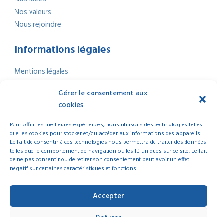
Nos valeurs
Nous rejoindre
Informations légales
Mentions légales
Politique de confidentialité
Gérer le consentement aux
Politique de cookies
cookies
Nous contacter
Index Égalité professionnelle
2025
Pour offrir les meilleures expériences, nous utilisons des technologies telles
que les cookies pour stocker et/ou accéder aux informations des appareils.
Le fait de consentir à ces technologies nous permettra de traiter des données
telles que le comportement de navigation ou les ID uniques sur ce site. Le fait
de ne pas consentir ou de retirer son consentement peut avoir un effet
négatif sur certaines caractéristiques et fonctions.
© 2025 La Ligue de l’Enseignement Nouvelle-Aquitaine | Tous droits réservés
Accepter