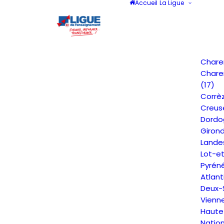
Accueil
La Ligue
Chare
Chare
(17)
Corrèz
Creus
Dordo
Giron
Lande
Lot-e
Pyrén
Atlant
Deux-
Vienn
Haute
Natio