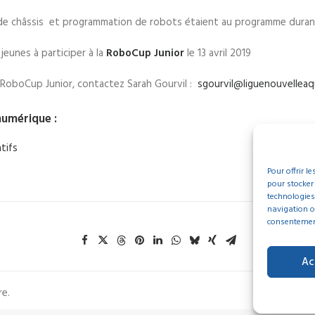
e de châssis et programmation de robots étaient au programme durant
jeunes à participer à la
RoboCup Junior
le 13 avril 2019
a RoboCup Junior, contactez Sarah Gourvil :
sgourvil@liguenouvelleaq
numérique :
atifs
Pour offrir l
pour stocker
technologies
navigation ou
consentement 
Ac
re.