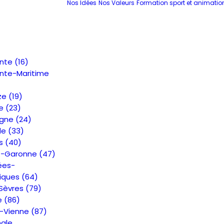
Nos Idées
Nos Valeurs
Formation sport et animatio
nte (16)
nte-Maritime
e (19)
e (23)
gne (24)
de (33)
s (40)
t-Garonne (47)
ées-
iques (64)
Sèvres (79)
e (86)
-Vienne (87)
nale