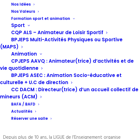
Nos Idées
Nos Valeurs
Formation sport et animation
Sport
CQP ALS – Animateur de Loisir Sportif
La LIGUE de l’enseignement Nouvelle-Aquitaine
BPJEPS Multi-Activités Physiques ou Sportive
organise du 19 au 21 octobre 2018 « les Jeunes
(MAPS)
Néo Aquitains s’Engagent (JNAE) » au refuge de
Animation
l’Abérouat à Lescun (64).
CPJEPS AAVQ : Animateur(trice) d’activités et de
vie quotidienne
Un événement gratuit ouvert aux jeunes entre 18 et 30 ans
BPJEPS ASEC : Animation Socio-éducative et
résidant dans la région Nouvelle-Aquitaine.
culturelle + U.C de direction
CC DACM : Directeur(trice) d’un accueil collectif de
Dans le cadre du programme POCTEFA 2014-2020, avec le soutien
mineurs (ACM)
de la Région Nouvelle-Aquitaine et de la Préfecture de la
BAFA / BAFD
Nouvelle-Aquitaine.
Actualités
Réserver une salle
Présentation :
Depuis plus de 10 ans, la LIGUE de l’Enseignement organise