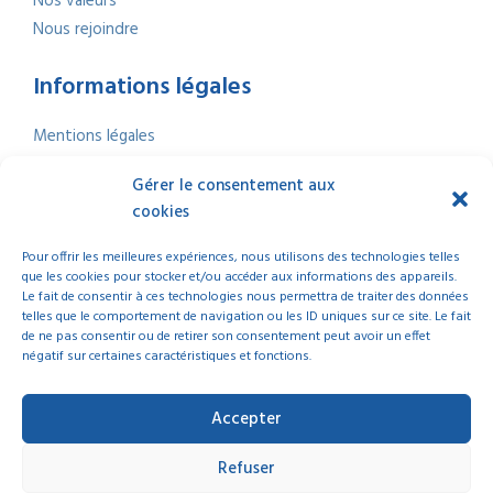
Nos valeurs
Nous rejoindre
Informations légales
Mentions légales
Politique de confidentialité
Gérer le consentement aux
Politique de cookies
cookies
Nous contacter
Index Égalité professionnelle
2025
Pour offrir les meilleures expériences, nous utilisons des technologies telles
que les cookies pour stocker et/ou accéder aux informations des appareils.
Le fait de consentir à ces technologies nous permettra de traiter des données
telles que le comportement de navigation ou les ID uniques sur ce site. Le fait
de ne pas consentir ou de retirer son consentement peut avoir un effet
négatif sur certaines caractéristiques et fonctions.
© 2025 La Ligue de l’Enseignement Nouvelle-Aquitaine | Tous droits réservés
Accepter
Refuser