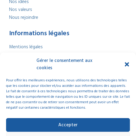
Nos idées
Nos valeurs
Nous rejoindre
Informations légales
Mentions légales
Politique de confidentialité
Gérer le consentement aux
Politique de cookies
cookies
Nous contacter
Index Égalité professionnelle
2025
Pour offrir les meilleures expériences, nous utilisons des technologies telles
que les cookies pour stocker et/ou accéder aux informations des appareils.
Le fait de consentir à ces technologies nous permettra de traiter des données
telles que le comportement de navigation ou les ID uniques sur ce site. Le fait
de ne pas consentir ou de retirer son consentement peut avoir un effet
négatif sur certaines caractéristiques et fonctions.
© 2025 La Ligue de l’Enseignement Nouvelle-Aquitaine | Tous droits réservés
Accepter