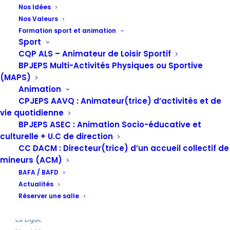
Nos Idées
Nos Valeurs
Formation sport et animation
|
Register
Lost your password?
Sport
CQP ALS – Animateur de Loisir Sportif
BPJEPS Multi-Activités Physiques ou Sportive
(MAPS)
Animation
CPJEPS AAVQ : Animateur(trice) d’activités et de
vie quotidienne
BPJEPS ASEC : Animation Socio-éducative et
culturelle + U.C de direction
CC DACM : Directeur(trice) d’un accueil collectif de
mineurs (ACM)
BAFA / BAFD
Actualités
Découvrez la Ligue
Réserver une salle
La Ligue