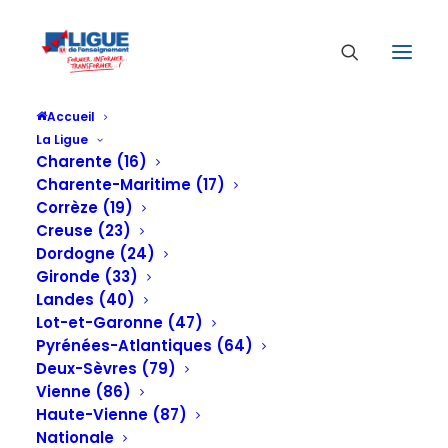
Accueil
Log In
La Ligue
Accueil
Log In
Charente (16)
Charente-Maritime (17)
Log In
Corrèze (19)
Creuse (23)
Dordogne (24)
Gironde (33)
Sign in to Your Account
Landes (40)
Lot-et-Garonne (47)
Pyrénées-Atlantiques (64)
face
Deux-Sèvres (79)
Vienne (86)
visibility
Haute-Vienne (87)
Nationale