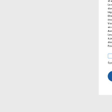
et 
Le 
don
lég
Ell
ins
Vou
en 
Auc
Les
à j
don
Pou
fo