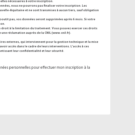
elles nécessaires à votre inscription.
onnées, nous ne pourrons pas finaliser votre inscription. Les
velle-Aquitaine et ne sont transmises à aucun tiers, sauf obligation
’aboutit pas, vos données seront supprimées après 6 mois. Si votre
ion.
 droit à la limitation du traitement. Vous pouvez exercer ces droits
e une réclamation auprès de la CNIL (
www.cnil.fr
).
res externes, qui interviennent pour la gestion technique et la mise
avoir accès dans le cadre de leurs interventions. L'accès à ces
issant leur confidentialité et leur sécurité.
nées personnelles pour effectuer mon inscription à la