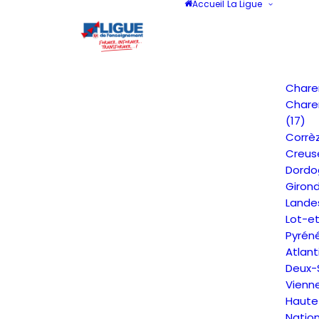
Accueil
La Ligue
Chare
Chare
(17)
Corrèz
Creus
Dordo
Giron
Lande
Lot-e
Pyrén
Atlant
Deux-
Vienn
Haute
Natio