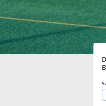
D
B
Vo