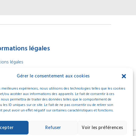
ormations légales
ions légales
ique de confidentialité
Gérer le consentement aux cookies
ique de cookies
 contacter
es meilleures expériences, nous utilisons des technologies telles que les cookies
 Égalité professionnelle
2025
 et/ou accéder aux informations des appareils. Le fait de consentir à ces
 nous permettra de traiter des données telles que le comportement de
 les ID uniques sur ce site. Le fait de ne pas consentir ou de retirer son
peut avoir un effet négatif sur certaines caractéristiques et fonctions.
cepter
Refuser
Voir les préférences