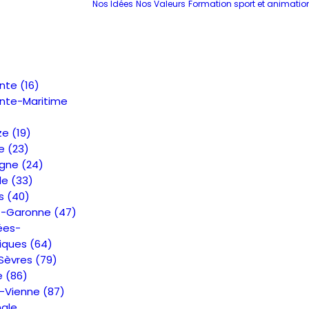
Nos Idées
Nos Valeurs
Formation sport et animatio
nte (16)
nte-Maritime
e (19)
e (23)
gne (24)
de (33)
s (40)
t-Garonne (47)
ées-
iques (64)
Sèvres (79)
e (86)
-Vienne (87)
nale