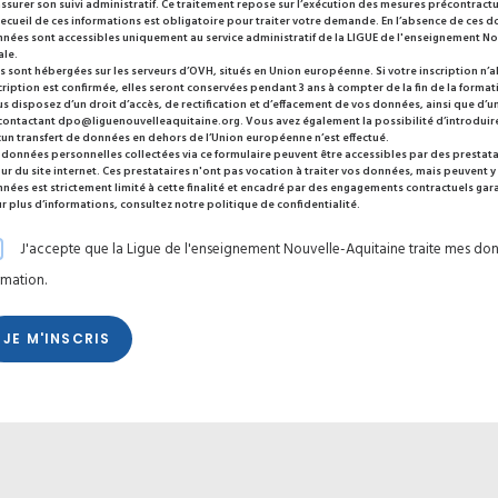
assurer son suivi administratif. Ce traitement repose sur l’exécution des mesures précontractu
recueil de ces informations est obligatoire pour traiter votre demande. En l’absence de ces d
nées sont accessibles uniquement au service administratif de la LIGUE de l'enseignement Nou
ale.
es sont hébergées sur les serveurs d’OVH, situés en Union européenne. Si votre inscription n
cription est confirmée, elles seront conservées pendant 3 ans à compter de la fin de la format
s disposez d’un droit d’accès, de rectification et d’effacement de vos données, ainsi que d’un
contactant
dpo@liguenouvelleaquitaine.org
. Vous avez également la possibilité d’introduir
un transfert de données en dehors de l’Union européenne n’est effectué.
 données personnelles collectées via ce formulaire peuvent être accessibles par des prestatai
our du site internet. Ces prestataires n'ont pas vocation à traiter vos données, mais peuvent y 
nées est strictement limité à cette finalité et encadré par des engagements contractuels garant
r plus d’informations, consultez notre
politique de confidentialité
.
J'accepte que la Ligue de l'enseignement Nouvelle-Aquitaine traite mes don
rmation.