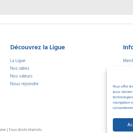
Découvrez la Ligue
Inf
La Ligue
Ment
Nos idées
Polit
Nos valeurs
Polit
Nous rejoindre
Nous
Pour offrir l
Index
pour stocker
technologies
navigation ou
consentement 
Ac
ne | Tous droits réservés