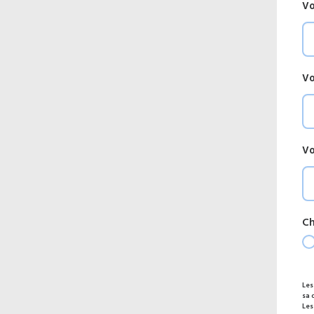
Vo
Vo
Vo
Ch
Les
sa 
Les